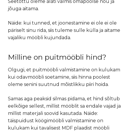
Seetõttu oleme alati valmis omapoolse nõu ja
jõuga aitama.
Näide: kui tunned, et joonestamine ei ole ei ole
päriselt sinu rida, siis tuleme sulle külla ja aitame
vajaliku mööbli kujundada.
Milline on puitmööbli hind?
Olgugi, et puitmööbli valmistamine on kulukam
kui odavmööbli soetamine, siis hinna poolest
oleme senini suutnud mõistlikku piiri hoida.
Samas aga peaksid silmas pidama, et hind sõltub
eelkõige sellest, millist mööblit sa endale vajad ja
millist materjali soovid kasutada. Näide:
täispuidust köögimööbli valmistamine on
kulukam kui tavalisest MDF plaadist mööbli