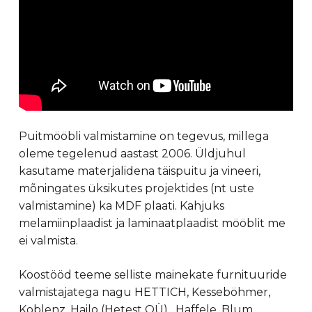
Puitmööbli valmistamine on tegevus, millega
oleme tegelenud aastast 2006. Üldjuhul
kasutame materjalidena täispuitu ja vineeri,
mõningates üksikutes projektides (nt uste
valmistamine) ka MDF plaati. Kahjuks
melamiinplaadist ja laminaatplaadist mööblit me
ei valmista.
Koostööd teeme selliste mainekate furnituuride
valmistajatega nagu HETTICH, Kesseböhmer,
Koblenz, Hailo (Hetest OÜ) , Haffele, Blum