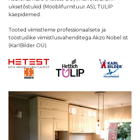
uksetõstukid (Mööblifurnituur AS), TULIP
käepidemed.
Tooted viimistleme professionaalsete ja
tööstuslike viimistlusvahenditega Akzo Nobel ist
(KarlBilder OÜ).