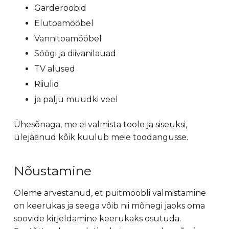
Garderoobid
Elutoamööbel
Vannitoamööbel
Söögi ja diivanilauad
TV alused
Riiulid
ja palju muudki veel
Ühesõnaga, me ei valmista toole ja siseuksi,
ülejäänud kõik kuulub meie toodangusse.
Nõustamine
Oleme arvestanud, et puitmööbli valmistamine
on keerukas ja seega võib nii mõnegi jaoks oma
soovide kirjeldamine keerukaks osutuda.